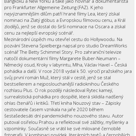
Bangkoku a New Yorku a také jako novinář a dokumentarista
pro Frankfurter Allgemeine Zeitung (FAZ). K jeho
nejvýznamnějším dílům patří hrané filmy Lea, který získal
nominaci na Zlatý glóbus a Evropskou filmovou cenu, a Král
zlodějů, jenž se dostal do širší nominace na Oscara a získal
cenu za nejlepší evropský scénář.
Mezinárodní úspěch mu otevřel cestu do Hollywoodu. Na
pozvání Stevena Spielberga napsal pro studio DreamWorks
scénář The Betty Schimmel Story. Pro zahraniční televize
natočil dokumentární filmy Margarete Buber-Neumann –
Německý osud, Kroky v labyrintu, Mlha, Václav Havel – Česká
pohádka a další. V roce 2018 vydal k 50. výročí pražského jara
svůj první román Muž, který stál v cestě, jenž se stal
bestsellerem a nejposlouchanější radioknihou Českého
rozhlasu Plus. O rok později následoval Rytec kamejí,
surrealistická pohádka pro dospělé, která sklidila nadšený
ohlas čtenářů i kritiků. Třetí kniha Nouzový stav – Zápisky
cestovatele časem vznikala na jaře 2020 během
šestašedesáti dní pandemického nouzového stavu. Autor
putoval osiřelou Prahou a reflektoval své zážitky, myšlenky a
vzpomínky. Současně se vrátil ke své milované černobílé
fotografii. V kombinaci povídek, literárních textů a černobílých