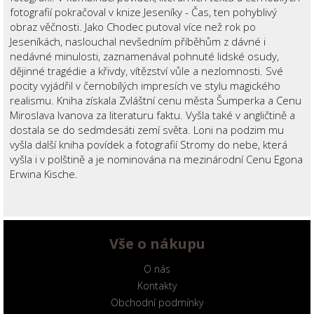
fotografií pokračoval v knize Jeseníky - Čas, ten pohyblivý
obraz věčnosti. Jako Chodec putoval více než rok po
Jeseníkách, naslouchal nevšedním příběhům z dávné i
nedávné minulosti, zaznamenával pohnuté lidské osudy,
dějinné tragédie a křivdy, vítězství vůle a nezlomnosti. Své
pocity vyjádřil v černobílých impresích ve stylu magického
realismu. Kniha získala Zvláštní cenu města Šumperka a Cenu
Miroslava Ivanova za literaturu faktu. Vyšla také v angličtině a
dostala se do sedmdesáti zemí světa. Loni na podzim mu
vyšla další kniha povídek a fotografií Stromy do nebe, která
vyšla i v polštině a je nominována na mezinárodní Cenu Egona
Erwina Kische.
Vše o nákupu
O nás
Kontakty
Obchodní podmínky