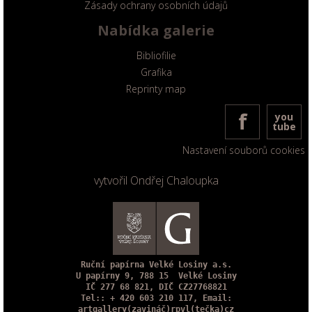
Zásady ochrany osobních údajů
Nabídka galerie
Bibliofilie
Grafika
Reprinty map
f
you
tube
Nastavení souborů cookies
vytvořil
Ondřej Chaloupka
Ruční papírna Velké Losiny a.s.
U papírny 9, 788 15 Velké Losiny
IČ 277 68 821, DIČ CZ27768821
Tel::
+ 420 603 210 117
, Email:
artgallery(zavináč)rpvl(tečka)cz