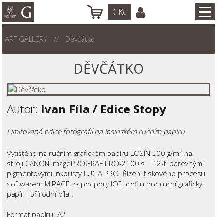
0
Kč
ART GALLERY
Děvčátko
DĚVČÁTKO
Autor:
Ivan Fíla / Edice Stopy
Limitovaná edice fotografií na losinském ručním papíru.
2
Vytištěno na ručním grafickém papíru LOSÍN 200 g/m
na
stroji CANON ImagePROGRAF PRO-2100 s 12-ti barevnými
pigmentovými inkousty LUCIA PRO. Řízení tiskového procesu
softwarem MIRAGE za podpory ICC profilu pro ruční grafický
papír - přírodní bílá .
Formát papíru: A2