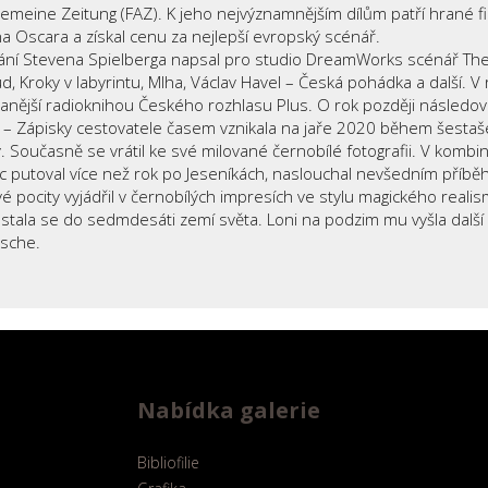
eine Zeitung (FAZ). K jeho nejvýznamnějším dílům patří hrané f
na Oscara a získal cenu za nejlepší evropský scénář.
́ní Stevena Spielberga napsal pro studio DreamWorks scénář The B
y v labyrintu, Mlha, Václav Havel – Česká pohádka a další. V roc
anější radioknihou Českého rozhlasu Plus. O rok později následova
vý stav – Zápisky cestovatele časem vznikala na jaře 2020 během še
oučasně se vrátil ke své milované černobílé fotografii. V kombinaci
ec putoval více než rok po Jeseníkách, naslouchal nevšedním příbe
 Své pocity vyjádřil v černobílých impresích ve stylu magického re
a dostala se do sedmdesáti zemí světa. Loni na podzim mu vyšla dalš
ische.
Nabídka galerie
Bibliofilie