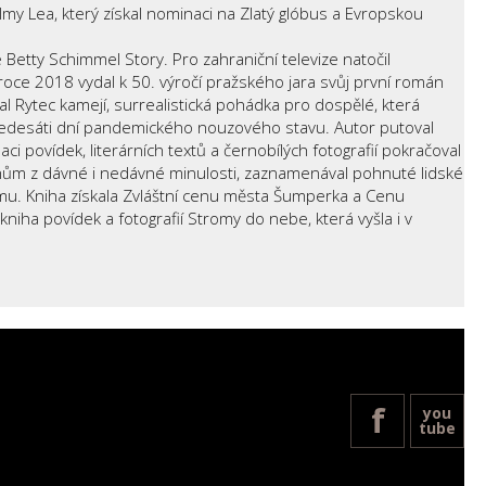
ilmy Lea, který získal nominaci na Zlatý glóbus a Evropskou
etty Schimmel Story. Pro zahraniční televize natočil
e 2018 vydal k 50. výročí pražského jara svůj první román
l Rytec kamejí, surrealistická pohádka pro dospělé, která
stašedesáti dní pandemického nouzového stavu. Autor putoval
 povídek, literárních textů a černobílých fotografií pokračoval
̌hům z dávné i nedávné minulosti, zaznamenával pohnuté lidské
alismu. Kniha získala Zvláštní cenu města Šumperka a Cenu
í kniha povídek a fotografií Stromy do nebe, která vyšla i v
f
you
tube