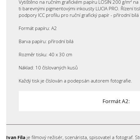
2
Vytištěno na ručním grafickém papíru LOSÍN 200 g/m
na
ti barevnými pigmentovými inkousty LUCIA PRO. Řízení 
podpory ICC profilu pro ruční grafický papír - přírodní bílá 
Formát papíru: A2
Barva papíru: přírodní bílá
Rozměr tisku: 40 x 30 cm
Náklad: 10 číslovaných kusů
Každý tisk je číslován a podepsán autorem fotografie.
Formát A2:
Ivan Fíla
je filmový režisér, scenárista, spisovatel a fotograf