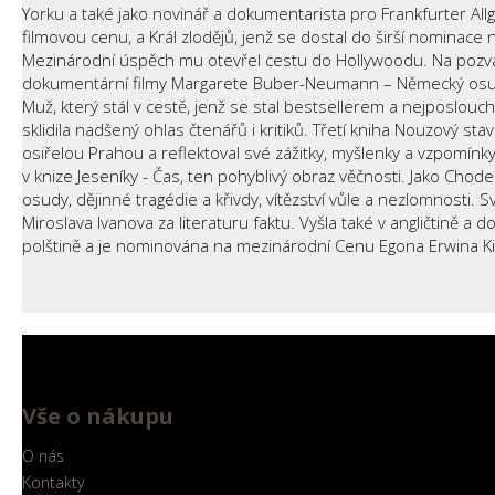
Yorku a také jako novinář a dokumentarista pro Frankfurter Allgem
filmovou cenu, a Král zlodějů, jenž se dostal do širší nominace 
Mezinárodní úspěch mu otevřel cestu do Hollywoodu. Na pozva
dokumentární filmy Margarete Buber-Neumann – Německý osud, Krok
Muž, který stál v cestě, jenž se stal bestsellerem a nejposlouch
sklidila nadšený ohlas čtenářů i kritiků. Třetí kniha Nouzo
osiřelou Prahou a reflektoval své zážitky, myšlenky a vzpomínky. S
v knize Jeseníky - Čas, ten pohyblivý obraz věčnosti. Jako Chod
osudy, dějinné tragédie a křivdy, vítězství vůle a nezlomnosti.
Miroslava Ivanova za literaturu faktu. Vyšla také v angličtině 
polštině a je nominována na mezinárodní Cenu Egona Erwina K
Vše o nákupu
O nás
Kontakty